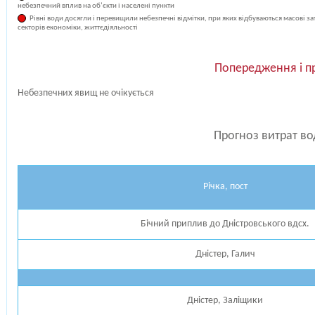
небезпечний вплив на об’єкти і населені пункти
Рівні води досягли і перевищили небезпечні відмітки, при яких відбуваються масові з
секторів економіки, життєдіяльності
Попередження і п
Небезпечних явищ не очікується
Прогноз витрат во
Річка, пост
Бічний приплив до Дністровського вдсх.
Дністер, Галич
Дністер, Заліщики