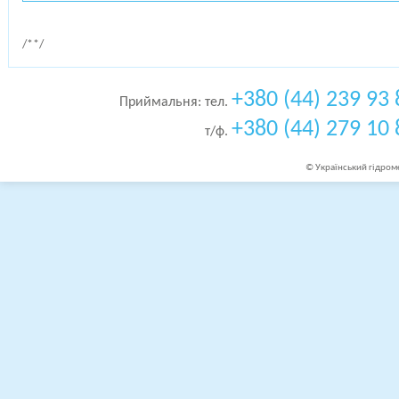
/*
*/
+380 (44) 239 93 
Приймальня: тел.
+380 (44) 279 10 
т/ф.
© Український гідроме