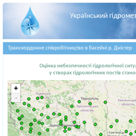
Український гідроме
Транскордонне співробітництво в басейні р. Дністер
Оцінка небезпечності гідрологічної ситу
у створах гідрологічних постів стан
+
-