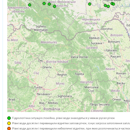
Гідрологічна ситуація спокійна, рівні води знаходяться у межах русел річок
Рівні води досягли і перевищили відмітки заплав річок, існує загроза затоплення запл
Рівні води досягли і перевищили небезпечні відмітки, при яких розпочинається частко