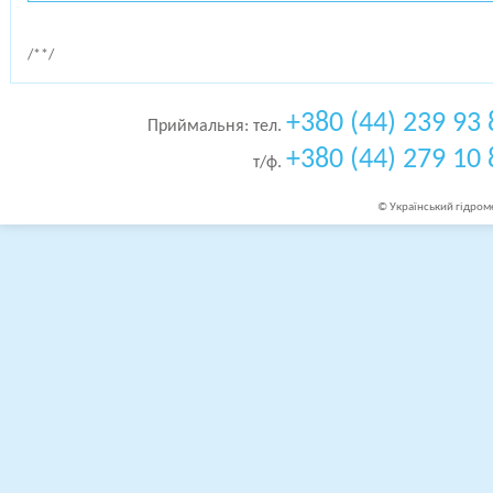
/*
*/
+380 (44) 239 93 
Приймальня: тел.
+380 (44) 279 10 
т/ф.
© Український гідроме