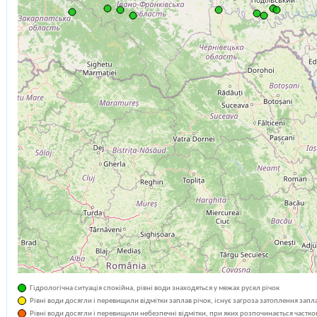
Гідрологічна ситуація спокійна, рівні води знаходяться у межах русел річок
Рівні води досягли і перевищили відмітки заплав річок, існує загроза затоплення запл
Рівні води досягли і перевищили небезпечні відмітки, при яких розпочинається частко