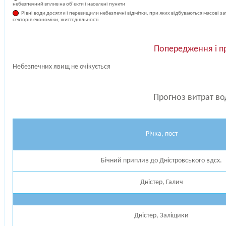
небезпечний вплив на об’єкти і населені пункти
Рівні води досягли і перевищили небезпечні відмітки, при яких відбуваються масові з
секторів економіки, життєдіяльності
Попередження і п
Небезпечних явищ не очікується
Прогноз витрат во
Річка, пост
Бічний приплив до Дністровського вдсх.
Дністер, Галич
Дністер, Заліщики