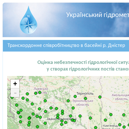
Український гідроме
Транскордонне співробітництво в басейні р. Дністер
Оцінка небезпечності гідрологічної ситу
у створах гідрологічних постів стан
+
-